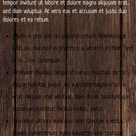
tempor invidunt ut labore et dolore magna aliquyam erat,
sed diam voluptua. At vero eos et accusam et justo duo
dolores et ea rebum.
Morbi in sem quis dui placerat ornare. Pellentesque
odio nisi, euismod in, pharetra a, ultricies in, diam. Sed
arcu. Cras consequat.
Praesent dapibus, neque id cursus faucibus, tortor
neque egestas augue, eu vulputate magna eros eu
erat. Aliquam erat volutpat. Nam dui mi, tincidunt quis,
accumsan porttitor, facilisis luctus, metus.
Phasellus ultrices nulla quis nibh. Quisque a lectus.
Donec consectetuer ligula vulputate sem tristique