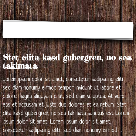
Stet clita kasd gubergren, no sea
takimata
Lorem ipsum dolor sit amet, consetetur sadipscing elitr,
sed diam nonumy eirmod tempor invidunt ut labore et
dolore magna aliquyam erat, sed diam voluptua. At vero
eos et accusam et justo duo dolores et ea rebum. Stet
clita kasd gubergren, no sea takimata sanctus est Lorem
ipsum dolor sit amet. Lorem ipsum dolor sit amet,
consetetur sadipscing elitr, sed diam nonumy eirmod