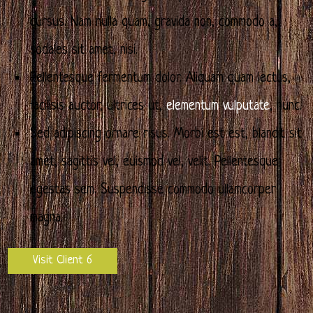
cursus. Nam nulla quam, gravida non, commodo a,
sodales sit amet, nisi.
Pellentesque fermentum dolor. Aliquam quam lectus,
facilisis auctor, ultrices ut,
elementum vulputate
, nunc.
Sed adipiscing ornare risus. Morbi est est, blandit sit
amet, sagittis vel, euismod vel, velit. Pellentesque
egestas sem. Suspendisse commodo ullamcorper
magna.
Visit Client 6