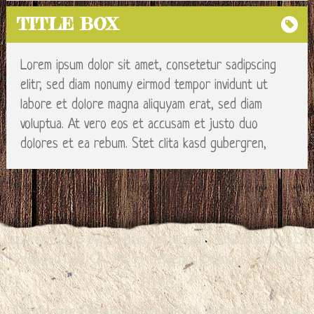
content
TITLE BOX
This is
Lorem ipsum dolor sit amet, consetetur sadipscing
another
elitr, sed diam nonumy eirmod tempor invidunt ut
labore et dolore magna aliquyam erat, sed diam
content
voluptua. At vero eos et accusam et justo duo
This is the
dolores et ea rebum. Stet clita kasd gubergren,
last content
Copyright 2016 by CariBlue Restaurant. 1660 Broadway St.
Redwood City. CA. 94063. Delivering Delicious Caribbean
Cuisine
Corporate Events, Promotions, Private Parties,