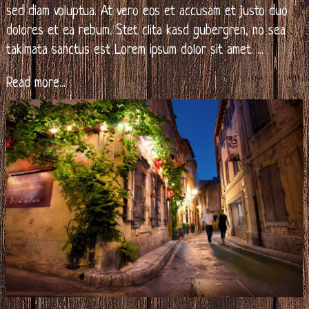
sed diam voluptua. At vero eos et accusam et justo duo
dolores et ea rebum. Stet clita kasd gubergren, no sea
takimata sanctus est Lorem ipsum dolor sit amet.
...
Read more...