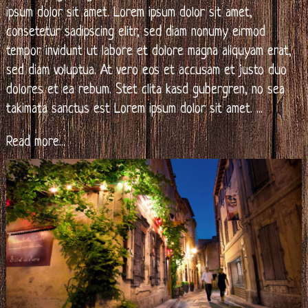
ipsum dolor sit amet. Lorem ipsum dolor sit amet,
consetetur sadipscing elitr, sed diam nonumy eirmod
tempor invidunt ut labore et dolore magna aliquyam erat,
sed diam voluptua. At vero eos et accusam et justo duo
dolores et ea rebum. Stet clita kasd gubergren, no sea
takimata sanctus est Lorem ipsum dolor sit amet.
...
Read more...