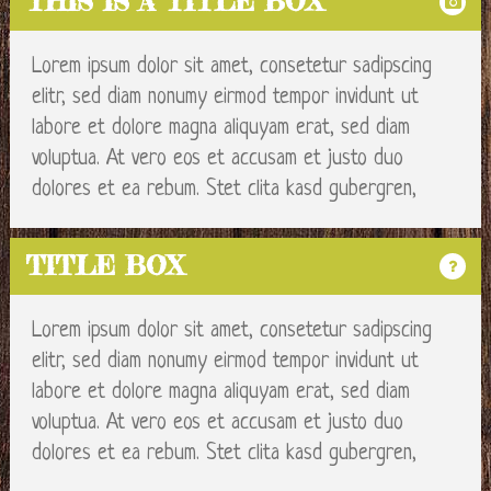
Textoverlay
THIS IS A TITLE BOX
Lorem ipsum dolor sit amet, consetetur sadipscing
This is the
elitr, sed diam nonumy eirmod tempor invidunt ut
labore et dolore magna aliquyam erat, sed diam
content
voluptua. At vero eos et accusam et justo duo
This is
dolores et ea rebum. Stet clita kasd gubergren,
another
TITLE BOX
content
Lorem ipsum dolor sit amet, consetetur sadipscing
This is the
elitr, sed diam nonumy eirmod tempor invidunt ut
labore et dolore magna aliquyam erat, sed diam
last content
voluptua. At vero eos et accusam et justo duo
This is the
dolores et ea rebum. Stet clita kasd gubergren,