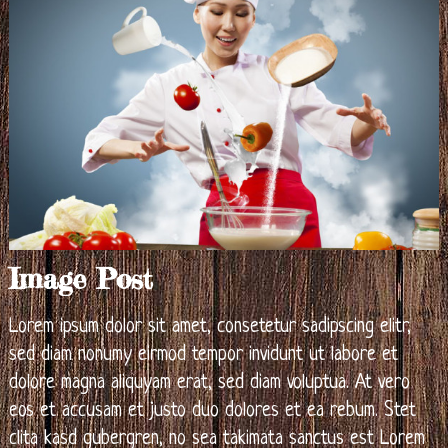
Image Post
Lorem ipsum dolor sit amet, consetetur sadipscing elitr,
sed diam nonumy eirmod tempor invidunt ut labore et
dolore magna aliquyam erat, sed diam voluptua. At vero
eos et accusam et justo duo dolores et ea rebum. Stet
clita kasd gubergren, no sea takimata sanctus est Lorem