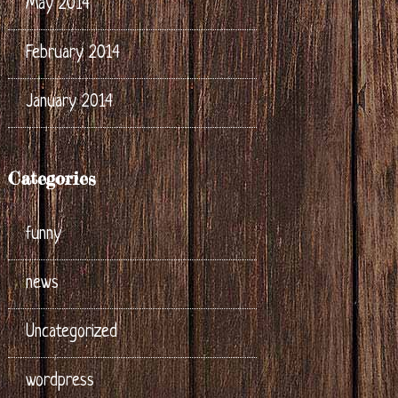
May 2014
February 2014
January 2014
Categories
funny
news
Uncategorized
wordpress