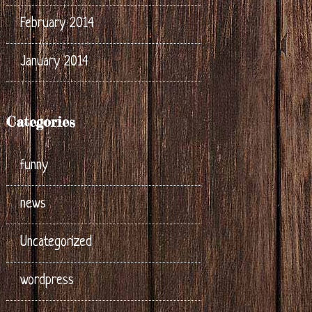
February 2014
January 2014
Categories
funny
news
Uncategorized
wordpress