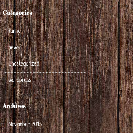
Categories
funny
news
Uncategorized
wordpress
Archives
November 2015